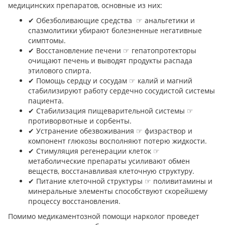
медицинских препаратов, основные из них:
✔︎ Обезболивающие средства ☞ анальгетики и
спазмолитики убирают болезненные негативные
симптомы.
✔︎ Восстановление печени ☞ гепатопротекторы
очищают печень и выводят продукты распада
этилового спирта.
✔︎ Помощь сердцу и сосудам ☞ калий и магний
стабилизируют работу сердечно сосудистой системы
пациента.
✔︎ Стабилизация пищеварительной системы ☞
противорвотные и сорбенты.
✔︎ Устранение обезвоживания ☞ физраствор и
компонент глюкозы восполняют потерю жидкости.
✔︎ Стимуляция регенерации клеток ☞
метаболические препараты усиливают обмен
веществ, восстанавливая клеточную структуру.
✔︎ Питание клеточной структуры ☞ поливитамины и
минеральные элементы способствуют скорейшему
процессу восстановления.
Помимо медикаментозной помощи нарколог проведет