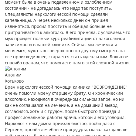
момент была в очень подавленном и озлобленном
состоянии - не догадалась что надо так поступить.
Специалисты наркологической помощи сделали
капельницы. А через несколько дней он пришел
извиняться, просил простить и обещал больше не
притрагиваться к алкоголю. Я его приняла, с условием, что
муж пройдет полный курс реабилитации от алкогольной
зависимости в вашей клинике. Сейчас мы лечимся и
меняемся, муж стал совершенно по другому смотреть на
все происходившее, старается стать идеальным. Большое
спасибо врачам, что помогаете нам в этой сложной жизни.
Аноним
Хотьково
Врач наркологической помощи клиники "ВОЗРОЖДЕНИЕ"
очень помогли моему старшему брату. Он хронический
алкоголик, находился в очередном сильном запое, но ни
как не соглашался на лечение, а на домашний вывод
согласился, хоть и с трудом, после быстрого приезда и
профессиональной работы врача, который его уговорил.
Нарколог к нам домой приехал быстро, пообщался с
Сергеем, провёл лечебные процедуры, сказал как дальше
действовать. Благодарю вас за невысокую цену и