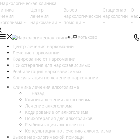
линика
Центр
Вызов
Стационар
О
ечения
лечения
наркологической
наркологии
нас
лкоголизма
наркомании
помощи
Хотьково
Центр лечения наркомании
Лечение наркомании
Кодирование от наркомании
Психотерапия для наркозависимых
Реабилитация наркозависимых
Консультация по лечению наркомании
Клиника лечения алкоголизма
Назад
Клиника лечения алкоголизма
Лечение алкоголизма
Кодирование от алкоголизма
Психотерапия для алкоголиков
Реабилитация алкоголиков
Консультация по лечению алкоголизма
Вызов наркологической помощи