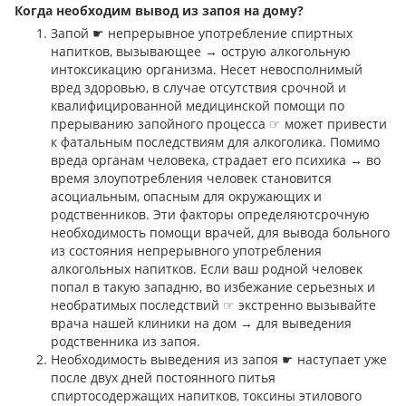
Когда необходим вывод из запоя на дому?
Запой ☛ непрерывное употребление спиртных
напитков, вызывающее → острую алкогольную
интоксикацию организма. Несет невосполнимый
вред здоровью, в случае отсутствия срочной и
квалифицированной медицинской помощи по
прерыванию запойного процесса ☞ может привести
к фатальным последствиям для алкоголика. Помимо
вреда органам человека, страдает его психика → во
время злоупотребления человек становится
асоциальным, опасным для окружающих и
родственников. Эти факторы определяютсрочную
необходимость помощи врачей, для вывода больного
из состояния непрерывного употребления
алкогольных напитков. Если ваш родной человек
попал в такую западню, во избежание серьезных и
необратимых последствий ☞ экстренно вызывайте
врача нашей клиники на дом → для выведения
родственника из запоя.
Необходимость выведения из запоя ☛ наступает уже
после двух дней постоянного питья
спиртосодержащих напитков, токсины этилового