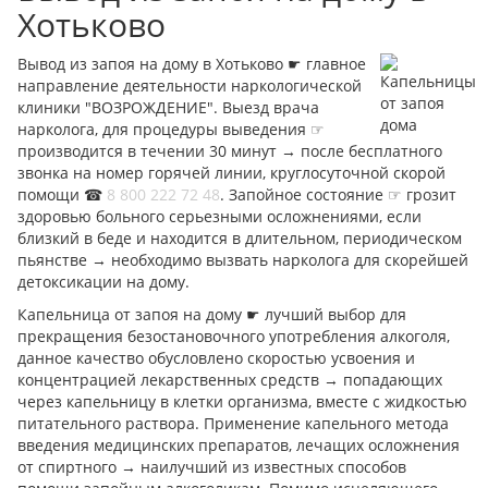
Хотьково
Вывод из запоя на дому в Хотьково ☛ главное
направление деятельности наркологической
клиники "ВОЗРОЖДЕНИЕ". Выезд врача
нарколога, для процедуры выведения ☞
производится в течении 30 минут → после бесплатного
звонка на номер горячей линии, круглосуточной скорой
помощи ☎︎
8 800 222 72 48
. Запойное состояние ☞ грозит
здоровью больного серьезными осложнениями, если
близкий в беде и находится в длительном, периодическом
пьянстве → необходимо вызвать нарколога для скорейшей
детоксикации на дому.
Капельница от запоя на дому ☛ лучший выбор для
прекращения безостановочного употребления алкоголя,
данное качество обусловлено скоростью усвоения и
концентрацией лекарственных средств → попадающих
через капельницу в клетки организма, вместе с жидкостью
питательного раствора. Применение капельного метода
введения медицинских препаратов, лечащих осложнения
от спиртного → наилучший из известных способов