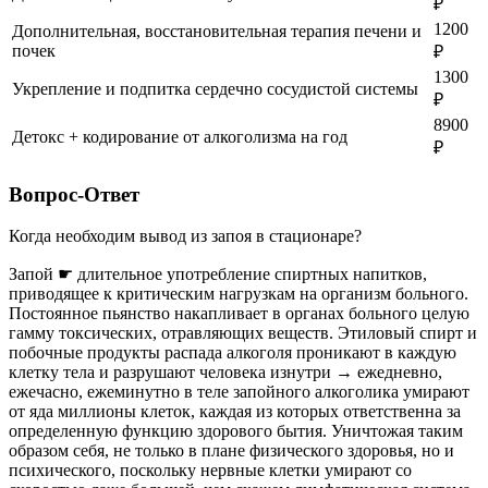
₽
1200
Дополнительная, восстановительная терапия печени и
почек
₽
1300
Укрепление и подпитка сердечно сосудистой системы
₽
8900
Детокс + кодирование от алкоголизма на год
₽
Вопрос-Ответ
Когда необходим вывод из запоя в стационаре?
Запой ☛ длительное употребление спиртных напитков,
приводящее к критическим нагрузкам на организм больного.
Постоянное пьянство накапливает в органах больного целую
гамму токсических, отравляющих веществ. Этиловый спирт и
побочные продукты распада алкоголя проникают в каждую
клетку тела и разрушают человека изнутри → ежедневно,
ежечасно, ежеминутно в теле запойного алкоголика умирают
от яда миллионы клеток, каждая из которых ответственна за
определенную функцию здорового бытия. Уничтожая таким
образом себя, не только в плане физического здоровья, но и
психического, поскольку нервные клетки умирают со