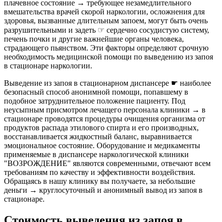
плачевное состояние → требующее незамедлительного
вмешательства врачей скорой наркологии, осложнения для
здоровья, вызванные длительным запоем, могут быть очень
разрушительными и задеть ☞ сердечно сосудистую систему,
печень почки и другие важнейшие органы человека,
страдающего пьянством. Эти факторы определяют срочную
необходимость медицинской помощи по выведению из запоя
в стационаре наркологии.
Выведение из запоя в стационарном диспансере ☛ наиболее
безопасный способ анонимной помощи, попавшему в
подобное затруднительное положение пациенту. Под
неусыпным присмотром лечащего персонала клиники → в
стационаре проводятся процедуры очищения организма от
продуктов распада этилового спирта и его производных,
восстанавливается жидкостный баланс, выравнивается
эмоциональное состояние. Оборудование и медикаменты
применяемые в диспансере наркологической клиники
"ВОЗРОЖДЕНИЕ" являются современными, отвечают всем
требованиям по качеству и эффективности воздействия.
Обращаясь в нашу клинику вы получаете, за небольшие
деньги → круглосуточный и анонимный вывод из запоя в
стационаре.
Стоимость выведения из запоя в