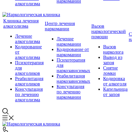
наркомании
алкоголизма
Клиника лечения
Центр лечения
алкоголизма
Вызов
наркомании
наркологической
С
Лечение
помощи
Лечение
н
алкоголизма
наркомании
Кодирование
Вызов
Кодирование от
от
нарколога
наркомании
алкоголизма
Вывод из
Психотерапия
Психотерапия
запоя
для
для
Снятие
наркозависимых
алкоголиков
ломки
Реабилитация
Реабилитация
Кодировка
наркозависимых
алкоголиков
от алкоголя
Консультация
Консультация
Капельница
по лечению
по лечению
от запоя
наркомании
алкоголизма