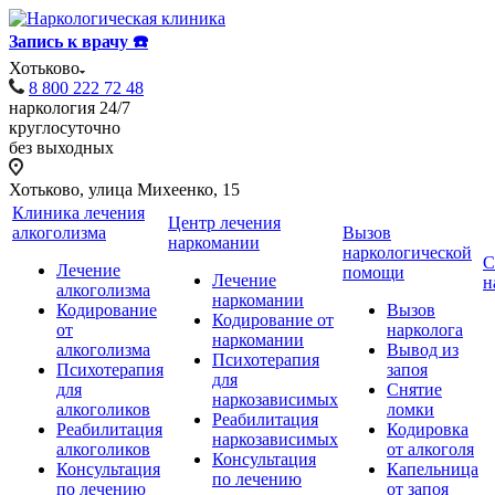
Запись к врачу ☎️
Хотьково
8 800 222 72 48
наркология 24/7
круглосуточно
без выходных
Хотьково, улица Михеенко, 15
Клиника лечения
Центр лечения
алкоголизма
Вызов
наркомании
наркологической
С
Лечение
помощи
Лечение
н
алкоголизма
наркомании
Кодирование
Вызов
Кодирование от
от
нарколога
наркомании
алкоголизма
Вывод из
Психотерапия
Психотерапия
запоя
для
для
Снятие
наркозависимых
алкоголиков
ломки
Реабилитация
Реабилитация
Кодировка
наркозависимых
алкоголиков
от алкоголя
Консультация
Консультация
Капельница
по лечению
по лечению
от запоя