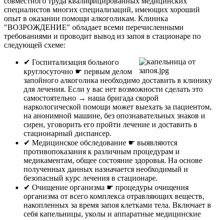
совместного труда квалифицированных медицинских
специалистов многих специализаций, имеющих хороший
опыт в оказании помощи алкоголикам. Клиника
"ВОЗРОЖДЕНИЕ" обладает всеми перечисленными
требованиями и проводит вывод из запоя в стационаре по
следующей схеме:
✔︎ Госпитализация больного
круглосуточно ☛ первым делом
запойного алкоголика необходимо доставить в клинику
для лечения. Если у вас нет возможности сделать это
самостоятельно → наша бригада скорой
наркологической помощи может выехать за пациентом,
на анонимной машине, без опознавательных знаков и
сирен, уговорить его пройти лечение и доставить в
стационарный диспансер.
✔︎ Медицинское обследование ☛ выявляются
противопоказания к различным процедурам и
медикаментам, общее состояние здоровья. На основе
полученных данных назначается необходимый и
безопасный курс лечения в стационаре.
✔︎ Очищение организма ☛ процедуры очищения
организма от всего комплекса отравляющих веществ,
накопленных за время запоя клетками тела. Включает в
себя капельницы, уколы и аппаратные медицинские