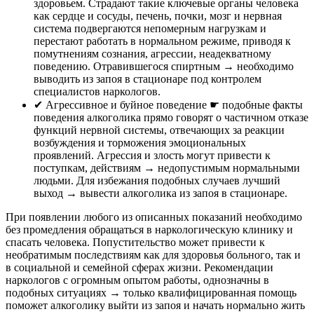
здоровьем. Страдают такие ключевые органы человека
как сердце и сосуды, печень, почки, мозг и нервная
система подвергаются непомерным нагрузкам и
перестают работать в нормальном режиме, приводя к
помутнениям сознания, агрессии, неадекватному
поведению. Отравившегося спиртным → необходимо
выводить из запоя в стационаре под контролем
специалистов наркологов.
✔︎ Агрессивное и буйное поведение ☛ подобные факты
поведения алкоголика прямо говорят о частичном отказе
функций нервной системы, отвечающих за реакции
возбуждения и торможения эмоциональных
проявлений. Агрессия и злость могут привести к
поступкам, действиям → недопустимым нормальными
людьми. Для избежания подобных случаев лучший
выход → вывести алкоголика из запоя в стационаре.
При появлении любого из описанных показаний необходимо
без промедления обращаться в наркологическую клинику и
спасать человека. Попустительство может привести к
необратимым последствиям как для здоровья больного, так и
в социальной и семейной сферах жизни. Рекомендации
наркологов с огромным опытом работы, однозначны в
подобных ситуациях → только квалифицированная помощь
поможет алкоголику выйти из запоя и начать нормально жить