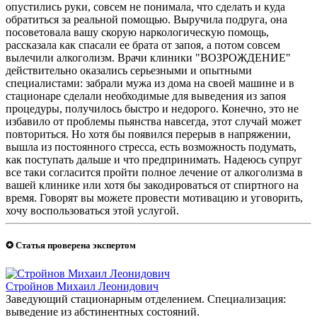
опустились руки, совсем не понимала, что сделать и куда
обратиться за реальной помощью. Выручила подруга, она
посоветовала вашу скорую наркологическую помощь,
рассказала как спасали ее брата от запоя, а потом совсем
вылечили алкоголизм. Врачи клиники "ВОЗРОЖДЕНИЕ"
действительно оказались серьезными и опытными
специалистами: забрали мужа из дома на своей машине и в
стационаре сделали необходимые для выведения из запоя
процедуры, получилось быстро и недорого. Конечно, это не
избавило от проблемы пьянства навсегда, этот случай может
повториться. Но хотя бы появился перерыв в напряжении,
вышла из постоянного стресса, есть возможность подумать,
как поступать дальше и что предпринимать. Надеюсь супруг
все таки согласится пройти полное лечение от алкоголизма в
вашей клинике или хотя бы закодироваться от спиртного на
время. Говорят вы можете провести мотивацию и уговорить,
хочу воспользоваться этой услугой.
✪ Статья проверена экспертом
Стройнов Михаил Леонидович
Заведующий стационарным отделением. Специализация:
выведение из абстинентных состояний.