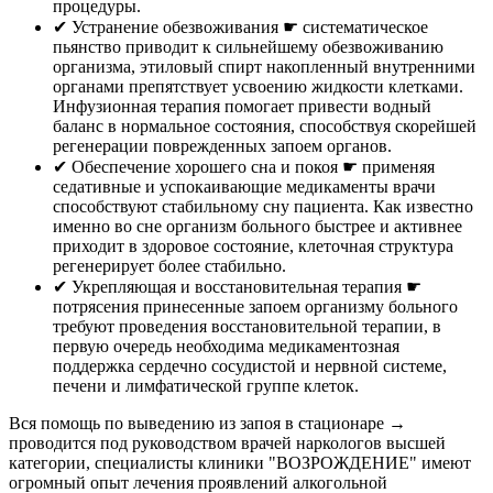
процедуры.
✔︎ Устранение обезвоживания ☛ систематическое
пьянство приводит к сильнейшему обезвоживанию
организма, этиловый спирт накопленный внутренними
органами препятствует усвоению жидкости клетками.
Инфузионная терапия помогает привести водный
баланс в нормальное состояния, способствуя скорейшей
регенерации поврежденных запоем органов.
✔︎ Обеспечение хорошего сна и покоя ☛ применяя
седативные и успокаивающие медикаменты врачи
способствуют стабильному сну пациента. Как известно
именно во сне организм больного быстрее и активнее
приходит в здоровое состояние, клеточная структура
регенерирует более стабильно.
✔︎ Укрепляющая и восстановительная терапия ☛
потрясения принесенные запоем организму больного
требуют проведения восстановительной терапии, в
первую очередь необходима медикаментозная
поддержка сердечно сосудистой и нервной системе,
печени и лимфатической группе клеток.
Вся помощь по выведению из запоя в стационаре →
проводится под руководством врачей наркологов высшей
категории, специалисты клиники "ВОЗРОЖДЕНИЕ" имеют
огромный опыт лечения проявлений алкогольной