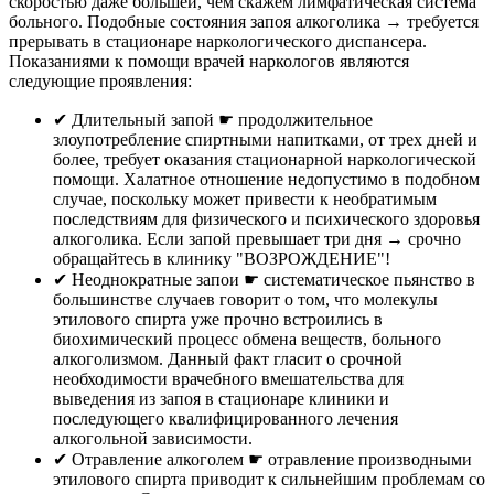
скоростью даже большей, чем скажем лимфатическая система
больного. Подобные состояния запоя алкоголика → требуется
прерывать в стационаре наркологического диспансера.
Показаниями к помощи врачей наркологов являются
следующие проявления:
✔︎ Длительный запой ☛ продолжительное
злоупотребление спиртными напитками, от трех дней и
более, требует оказания стационарной наркологической
помощи. Халатное отношение недопустимо в подобном
случае, поскольку может привести к необратимым
последствиям для физического и психического здоровья
алкоголика. Если запой превышает три дня → срочно
обращайтесь в клинику "ВОЗРОЖДЕНИЕ"!
✔︎ Неоднократные запои ☛ систематическое пьянство в
большинстве случаев говорит о том, что молекулы
этилового спирта уже прочно встроились в
биохимический процесс обмена веществ, больного
алкоголизмом. Данный факт гласит о срочной
необходимости врачебного вмешательства для
выведения из запоя в стационаре клиники и
последующего квалифицированного лечения
алкогольной зависимости.
✔︎ Отравление алкоголем ☛ отравление производными
этилового спирта приводит к сильнейшим проблемам со