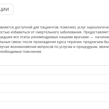
КЦИИ
является доступной для пациентов. Комплекс услуг наркологи
ностью избавиться от смертельного заболевания. Предоставляе
шедшие все этапы рекомендуемые нашими врачами → начинаю
льные связи, после прохождения курса терапии, предлагаем 
случае возникновения вопросов по услугам и процедурам, зво
необходимые пояснения.