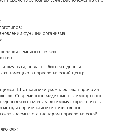
;
логотипов;
ановлении функций организма;
и;
новления семейных связей;
йство.
ьному пути, не дают сбиться с дороги
ь за помощью в наркологический центр.
щимся. Штат клиники укомплектован врачами
ологии. Современные медикаменты импортного
 здоровья и помочь зависимому скорее начать
и методик врачи клиники качественно
и оказываемые стационаром наркологической
лкоголя;