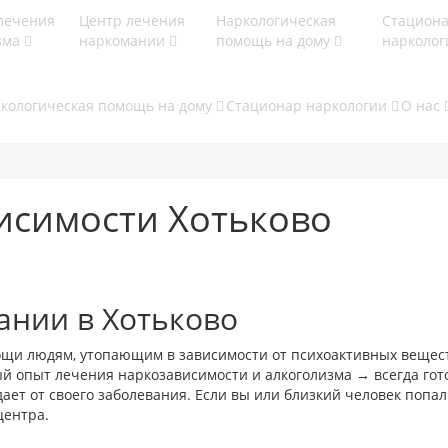
лечения
Центр лечения
Наркологическая
Стацион
зма
наркомании
помощь на дому
нарколо
кологическая помощь на дому
Стационар наркологии
О нас
исимости Хотьково
ании в Хотьково
ощи людям, утопающим в зависимости от психоактивных вещест
й опыт лечения наркозависимости и алкоголизма → всегда го
ает от своего заболевания. Если вы или близкий человек попал
центра.