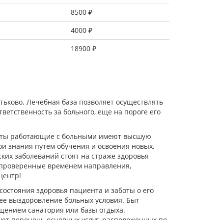
8500 ₽
4000 ₽
18900 ₽
ьково. Лечебная база позволяет осуществлять
ветственность за больного, еще на пороге его
исты работающие с больными имеют высшую
и знания путем обучения и освоения новых,
их заболеваний стоят на страже здоровья
 проверенные временем направления,
центр!
состояния здоровья пациента и заботы о его
ее выздоровление больных условия. Быт
ещением санатория или базы отдыха.
ует перечень основных услуг, расположенных по