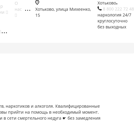
Хотьково
О
ар
8 800 222 72 48
нас
Хотьково, улица Михеенко,
гии
наркология 24/7
15
круглосуточно
без выходных
в, наркотиков и алкоголя. Квалифицированные
товы прийти на помощь в необходимый момент.
и в сети смертельного недуга ☛ без замедления