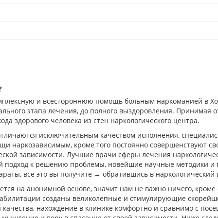
?
мплексную и всестороннюю помощь больным наркоманией в Хот
ального этапа лечения, до полного выздоровления. Принимая от
ода здорового человека из стен наркологического центра.
 отличаются исключительным качеством исполнения, специал
и наркозависимым, кроме того постоянно совершенствуют сво
ской зависимости. Лучшие врачи сферы лечения наркологическ
й подход к решению проблемы, новейшие научные методики и
раты, все это вы получите → обратившись в наркологический 
ся на анонимной основе, значит нам не важно ничего, кроме 
реабилитации созданы великолепные и стимулирующие скорейш
 качества, нахождение в клинике комфортно и сравнимо с пос
мышление и веру в спасение от своей зависимости. Ниже след