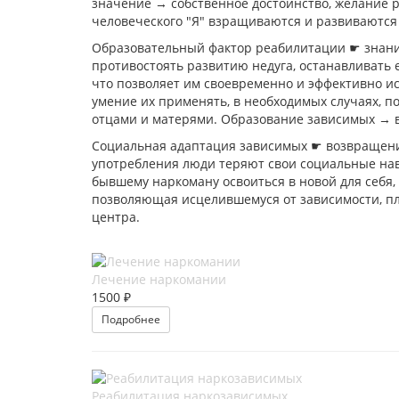
значение → собственное достоинство, желание р
человеческого "Я" взращиваются и развиваются
Образовательный фактор реабилитации ☛ знание 
противостоять развитию недуга, останавливать 
что позволяет им своевременно и эффективно и
умение их применять, в необходимых случаях, 
отцами и матерями. Образование зависимых → 
Социальная адаптация зависимых ☛ возвращение
употребления люди теряют свои социальные нав
бывшему наркоману освоиться в новой для себя,
позволяющая исцелившемуся от зависимости, пл
центра.
Лечение наркомании
1500 ₽
Подробнее
Реабилитация наркозависимых