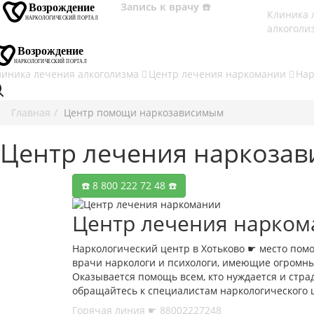
Запись к врачу ☎️
Клиника 
алкоголи
линика лечения алкоголизма
Центр лечения наркомании
Нар
Главная
Центр помощи наркозависимым
Центр лечения наркозав
☎️ 8 800 222 72 48 ☎️
Центр лечения нарком
Наркологический центр в Хотьково ☛ место пом
врачи наркологи и психологи, имеющие огромны
Оказывается помощь всем, кто нуждается и страд
обращайтесь к специалистам наркологического 
Горячая линия ☛ 88002227248