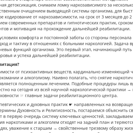
ая детоксикация, снимаем ломку наркозависимого за несколько
чественным очищением выводящей системы организма, для быс
 кодирование от наркозависимости, на срок от 3 месяцев до 2 
ием современных препаратов и гипнотических практик, сроком о
ентов и мотивация на прохождение дальнейшей реабилитации.
 условиях комфорта и постоянной заботы со стороны персонал
ход и тактику в отношениях с больными наркологией. Задача 
чевых функций организма. Это первый этап, начинающий путь 
ровья и успеха дальнейшей реабилитации.
литация?
имости от психоактивных веществ, кардинально изменяющий 
ркомании и алкоголизму. Наивно полагать, что снятие наркоти
, является полноценным лечением. Подобные процедуры лишь 
естно на сегодня из всей научной наркологической практики 
уховности ☞ главные задачи реабилитационного центра.
певтических и духовных практик ☛ направленных на возвраще
ермины Духовность и Религиозность, постараемся объяснить с
 в первую очередь систему ключевых ценностей, закладываемы
ия наркотиками и алкоголем отходят на задний план и теряютс
людях, уважение к старшим → свойственные трезвому образу жи