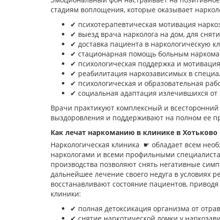
стадиям воплощения, которые оказывает наркол
✔︎ психотерапевтическая мотивация нарко
✔︎ выезд врача нарколога на дом, для сня
✔︎ доставка пациента в наркологическую к
✔︎ стационарная помощь больным наркома
✔︎ психологическая поддержка и мотивация
✔︎ реабилитация наркозависимых в специ
✔︎ психологическая и образовательная раб
✔︎ социальная адаптация излечившихся от 
Врачи практикуют комплексный и всесторонний п
выздоровления и поддерживают на полном ее пр
Как лечат наркоманию в клинике в Хотьково
Наркологическая клиника ☛ обладает всем нео
наркологами и всеми профильными специалист
производства позволяют снять негативные симп
дальнейшее лечение своего недуга в условиях 
восстанавливают состояние пациентов, привод
клиники:
✔︎ полная детоксикация организма от отра
✔︎ снятие наркотической ломки у наркоза