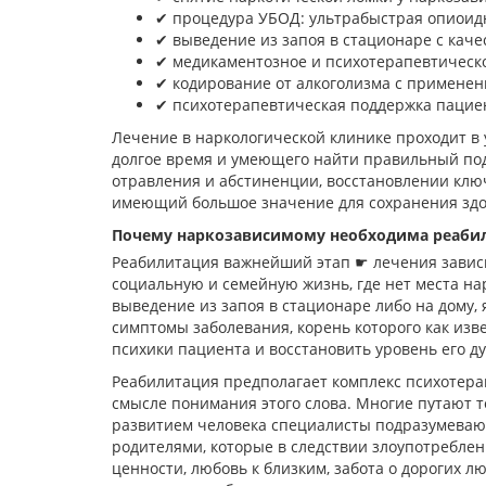
✔︎ процедура УБОД: ультрабыстрая опиоидн
✔︎ выведение из запоя в стационаре с ка
✔︎ медикаментозное и психотерапевтическое
✔︎ кодирование от алкоголизма с применен
✔︎ психотерапевтическая поддержка паци
Лечение в наркологической клинике проходит в
долгое время и умеющего найти правильный под
отравления и абстиненции, восстановлении клю
имеющий большое значение для сохранения здо
Почему наркозависимому необходима реаби
Реабилитация важнейший этап ☛ лечения завис
социальную и семейную жизнь, где нет места на
выведение из запоя в стационаре либо на дому
симптомы заболевания, корень которого как изв
психики пациента и восстановить уровень его д
Реабилитация предполагает комплекс психотера
смысле понимания этого слова. Многие путают т
развитием человека специалисты подразумевают
родителями, которые в следствии злоупотреблен
ценности, любовь к близким, забота о дорогих 