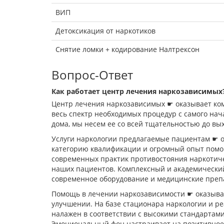
ВИП
Детоксикация от наркотиков
Снятие ломки + кодирование Налтрексон
Вопрос-Ответ
Как работает центр лечения наркозависимых
Центр лечения наркозависимых ☛ оказывает ко
весь спектр необходимых процедур с самого нач
дома, мы несем ее со всей тщательностью до вых
Услуги наркологии предлагаемые пациентам ☛
категорию квалификации и огромный опыт помощ
современных практик противостояния наркотиче
наших пациентов. Комплексный и академически
современное оборудование и медицинские препа
Помощь в лечении наркозависимости ☛ оказывает
улучшении. На базе стационара наркологии и 
налажен в соответствии с высокими стандартами
Эмоциональный фон настраивает на позитивное 