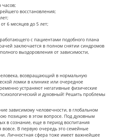
 часов;
трейшего восстановления;
лет;
т 6 месяцев до 5 лет;
а работающего с пациентами подобного плана
врачей заключается в полном снятии синдромов
полного выздоровления от зависимости,
человека, возвращающий в нормальную
ческой ломки в клинике или очередное
временно устраняют негативные физические
→ психологический и духовный! Решить проблемы
ние зависимому человечности, в глобальном
вою позицию в этом вопросе. Под духовным
х в сознание, еще в период воспитания
я вовсе. В первую очередь это семейные
зни. Личностная сфера тоже имеет важнейшее