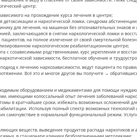
огический центр:
зависимого на прохождение курса лечения в центре;
тия детоксикации и наркотической ломки, синдрома абстиненции
линику для лечения, на машинах без опознавательных знаков и 
нией, заключающаяся в снятии наркологической ломки и восст
 пациентов, на полное излечение от своей смертельной болезн
ализированном наркологическом реабилитационном центре;
ота с созависимыми родственниками, курс укрепления и восста
наркотической зависимости, бесплатное обучение и трудоустро
одход к лечению наркозависимости, ведут пациента по правил
отяжении. Всё это и многое другое вы получите → обратившис
бходимым оборудованием и медикаментами для помощи нуждаю
ами, имеющими колоссальный опыт лечения заболеваний нарк
томы в кратчайшие сроки, избежать возможных осложнений для
реабилитации. Используя полный спектр возможных технологий 
я их самочувствие в нормальный функциональный режим. Услуг
вляющих веществ, выведение продуктов распада наркотиков и а
висимых, в стационаре клиники безболезненными методиками;