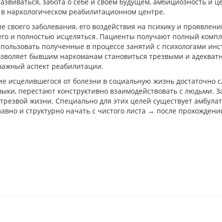
азвиваться, забота о себе и своем будущем, амбициозность и 
 в наркологическом реабилитационном центре.
своего заболевания, его воздействия на психику и проявлени
его и полностью исцеляться. Пациенты получают полный компл
спользовать полученные в процессе занятий с психологами инс
позволяет бывшим наркоманам становиться трезвыми и адеква
важный аспект реабилитации.
 исцелившегося от болезни в социальную жизнь достаточно с
ыки, перестают конструктивно взаимодействовать с людьми. З
 трезвой жизни. Специально для этих целей существует амбул
авно и структурно начать с чистого листа → после прохождени